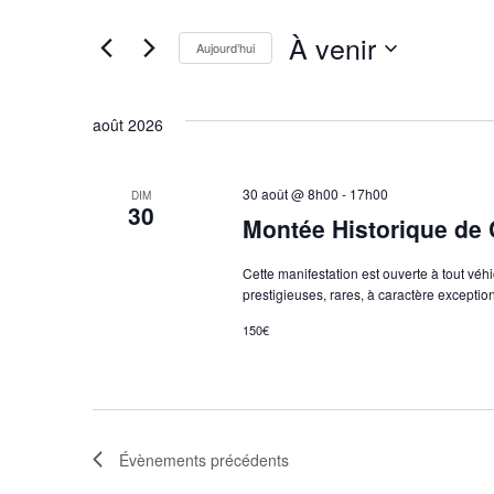
Rechercher
Évènements
navigation
par
À venir
Aujourd’hui
mot-
de
clé.
Sélectionnez
une
vues
date.
août 2026
Évènements
30 août @ 8h00
-
17h00
DIM
30
Montée Historique de
Cette manifestation est ouverte à tout vé
prestigieuses, rares, à caractère exceptio
150€
Évènements
précédents