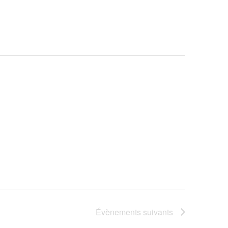
vues
Évèneme
Évènements
suivants