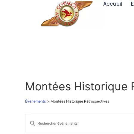
Accueil
E
Montées Historique 
Évènements
Montées Historique Rétrospectives
Recherche
Saisir
mot-
et
clé.